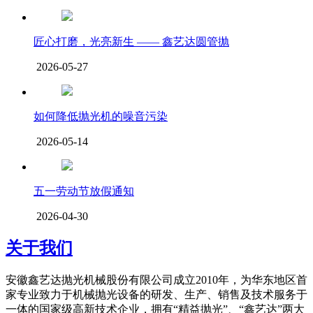
匠心打磨，光亮新生 —— 鑫艺达圆管抛
2026-05-27
如何降低抛光机的噪音污染
2026-05-14
五一劳动节放假通知
2026-04-30
关于我们
安徽鑫艺达抛光机械股份有限公司成立2010年，为华东地区首
家专业致力于机械抛光设备的研发、生产、销售及技术服务于
一体的国家级高新技术企业，拥有“精益抛光”、“鑫艺达”两大