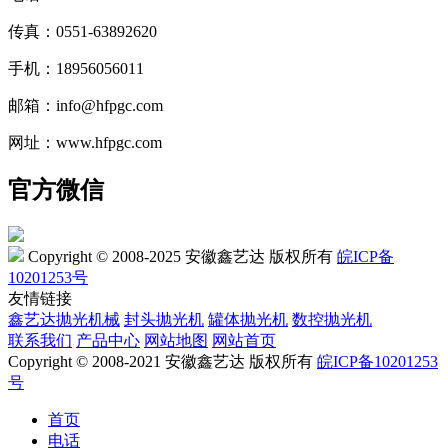
传真：0551-63892620
手机：18956056011
邮箱：info@hfpgc.com
网址：www.hfpgc.com
官方微信
Copyright © 2008-2025 安徽鑫艺达 版权所有
皖ICP备
10201253号
友情链接
鑫艺达抛光机械
封头抛光机
罐体抛光机
数控抛光机
联系我们
产品中心
网站地图
网站首页
Copyright © 2008-2021 安徽鑫艺达 版权所有
皖ICP备10201253
号
首页
电话