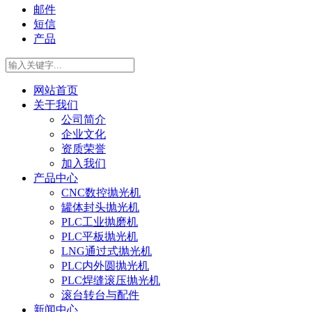
邮件
短信
产品
网站首页
关于我们
公司简介
企业文化
资质荣誉
加入我们
产品中心
CNC数控抛光机
罐体封头抛光机
PLC工业抛磨机
PLC平板抛光机
LNG通过式抛光机
PLC内外圆抛光机
PLC焊缝滚压抛光机
滚台转台与配件
新闻中心