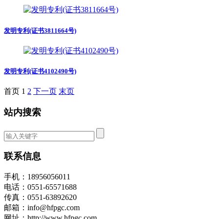
发明专利(证书3811664号)
发明专利(证书4102490号)
首页
1
2
下一页
末页
站内搜索
联系信息
手机：18956056011
电话：0551-65571688
传真：0551-63892620
邮箱：info@hfpgc.com
网址：http://www.hfpgc.com