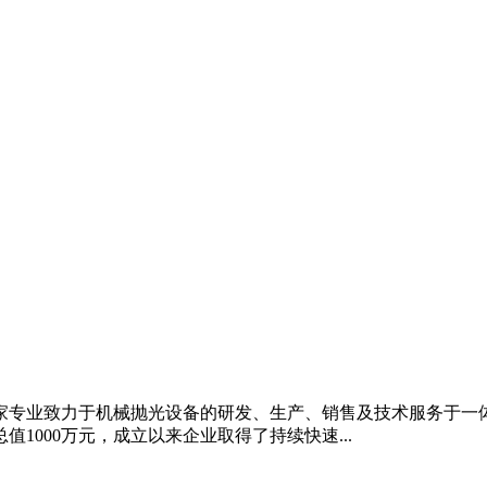
首家专业致力于机械抛光设备的研发、生产、销售及技术服务于一体
1000万元，成立以来企业取得了持续快速...