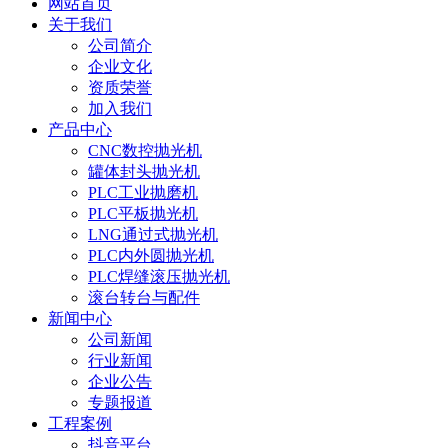
网站首页
关于我们
公司简介
企业文化
资质荣誉
加入我们
产品中心
CNC数控抛光机
罐体封头抛光机
PLC工业抛磨机
PLC平板抛光机
LNG通过式抛光机
PLC内外圆抛光机
PLC焊缝滚压抛光机
滚台转台与配件
新闻中心
公司新闻
行业新闻
企业公告
专题报道
工程案例
抖音平台