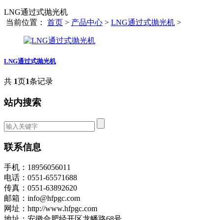
LNG通过式抛光机
当前位置：
首页
>
产品中心
>
LNG通过式抛光机
>
LNG通过式抛光机
共
1
页
1
条记录
站内搜索
联系信息
手机：18956056011
电话：0551-65571688
传真：0551-63892620
邮箱：info@hfpgc.com
网址：http://www.hfpgc.com
地址：安徽合肥经开区龙幡路68号