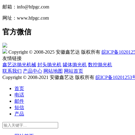
邮箱：info@hfpgc.com
网址：www.hfpgc.com
官方微信
Copyright © 2008-2025 安徽鑫艺达 版权所有
皖ICP备102012
友情链接
鑫艺达抛光机械
封头抛光机
罐体抛光机
数控抛光机
联系我们
产品中心
网站地图
网站首页
Copyright © 2008-2021 安徽鑫艺达 版权所有
皖ICP备10201253
首页
电话
邮件
短信
产品