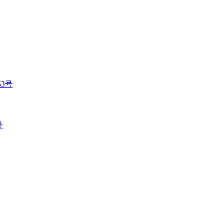
53号
号