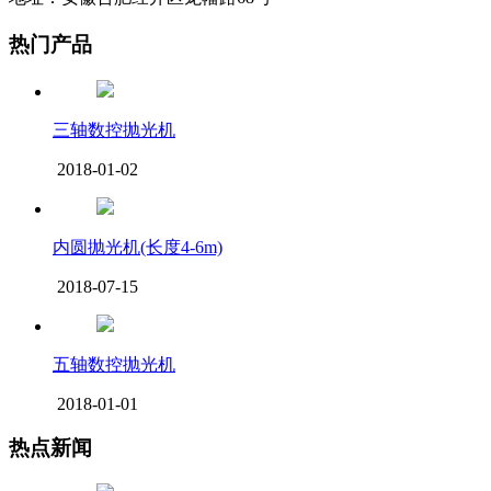
热门产品
三轴数控抛光机
2018-01-02
内圆抛光机(长度4-6m)
2018-07-15
五轴数控抛光机
2018-01-01
热点新闻