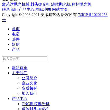
鑫艺达抛光机械
封头抛光机
罐体抛光机
数控抛光机
联系我们
产品中心
网站地图
网站首页
Copyright © 2008-2021 安徽鑫艺达 版权所有
皖ICP备10201253
号
首页
电话
邮件
短信
产品
网站首页
关于我们
公司简介
企业文化
资质荣誉
加入我们
产品中心
CNC数控抛光机
罐体封头抛光机