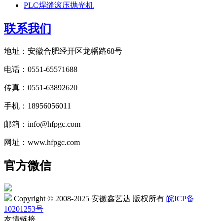
PLC焊缝滚压抛光机
联系我们
地址：安徽合肥经开区龙幡路68号
电话：0551-65571688
传真：0551-63892620
手机：18956056011
邮箱：info@hfpgc.com
网址：www.hfpgc.com
官方微信
Copyright © 2008-2025 安徽鑫艺达 版权所有
皖ICP备
10201253号
友情链接