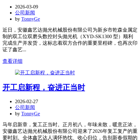
2026-03-09
公司新闻
by
TonnyGe
近日，安徽鑫艺达抛光机械股份有限公司为新乡市乾森金属定
制的双工位双磨头数控封头抛光机（XYD-SK1300 型）顺利
完成生产并发货，这标志着双方合作的重要里程碑，也再次印
证了鑫艺...
查看详细
开工启新程，奋进正当时
2026-02-27
公司新闻
by
TonnyGe
马年启新章，复工正当时。正月初八，年味未散，暖意正浓，
安徽鑫艺达抛光机械股份有限公司迎来了2026年复工复产的重
要时刻。全体鑫艺达人满怀热忱、收心归位，告别新春假期的