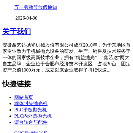
五一劳动节放假通知
2026-04-30
关于我们
安徽鑫艺达抛光机械股份有限公司成立2010年，为华东地区首
家专业致力于机械抛光设备的研发、生产、销售及技术服务于
一体的国家级高新技术企业，拥有“精益抛光”、“鑫艺达”两大
自主品牌，企业位于合肥市经济技术开发区，占地30亩，固定
资产总值1000万元，成立以来企业取得了持续快速...
快捷链接
网站首页
罐体封头抛光机
PLC平板抛光机
PLC内外圆抛光机
滚台转台与配件