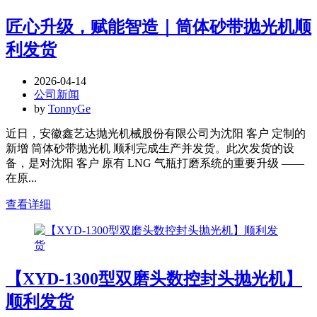
匠心升级，赋能智造｜筒体砂带抛光机顺
利发货
2026-04-14
公司新闻
by
TonnyGe
近日，安徽鑫艺达抛光机械股份有限公司为沈阳 客户 定制的
新增 筒体砂带抛光机 顺利完成生产并发货。此次发货的设
备，是对沈阳 客户 原有 LNG 气瓶打磨系统的重要升级 ——
在原...
查看详细
【XYD-1300型双磨头数控封头抛光机】
顺利发货