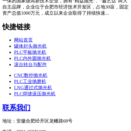
一体的国家级高新技术企业，拥有“精益抛光”、“鑫艺达”两大
自主品牌，企业位于合肥市经济技术开发区，占地30亩，固定
资产总值1000万元，成立以来企业取得了持续快速...
快捷链接
网站首页
罐体封头抛光机
PLC平板抛光机
PLC内外圆抛光机
滚台转台与配件
CNC数控抛光机
PLC工业抛磨机
LNG通过式抛光机
PLC焊缝滚压抛光机
联系我们
地址：安徽合肥经开区龙幡路68号