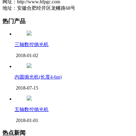
网址：http://www.hfpgc.com
地址：安徽合肥经开区龙幡路68号
热门产品
三轴数控抛光机
2018-01-02
内圆抛光机(长度4-6m)
2018-07-15
五轴数控抛光机
2018-01-01
热点新闻