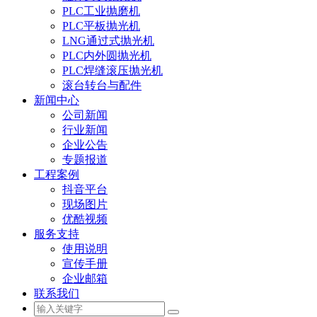
PLC工业抛磨机
PLC平板抛光机
LNG通过式抛光机
PLC内外圆抛光机
PLC焊缝滚压抛光机
滚台转台与配件
新闻中心
公司新闻
行业新闻
企业公告
专题报道
工程案例
抖音平台
现场图片
优酷视频
服务支持
使用说明
宣传手册
企业邮箱
联系我们